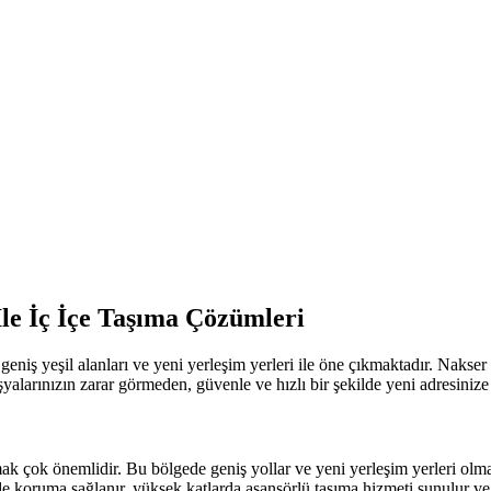
le İç İçe Taşıma Çözümleri
, geniş yeşil alanları ve yeni yerleşim yerleri ile öne çıkmaktadır. Nakse
alarınızın zarar görmeden, güvenle ve hızlı bir şekilde yeni adresinize 
k çok önemlidir. Bu bölgede geniş yollar ve yeni yerleşim yerleri olması
e koruma sağlanır, yüksek katlarda asansörlü taşıma hizmeti sunulur ve s