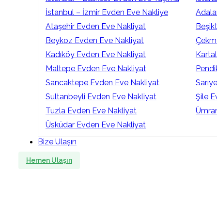
İstanbul – İzmir Evden Eve Nakliye
Adala
Ataşehir Evden Eve Nakliyat
Beşik
Beykoz Evden Eve Nakliyat
Çekme
Kadıköy Evden Eve Nakliyat
Karta
Maltepe Evden Eve Nakliyat
Pendi
Sancaktepe Evden Eve Nakliyat
Sarıy
Sultanbeyli Evden Eve Nakliyat
Şile 
Tuzla Evden Eve Nakliyat
Ümran
Üsküdar Evden Eve Nakliyat
Bize Ulaşın
Hemen Ulaşın