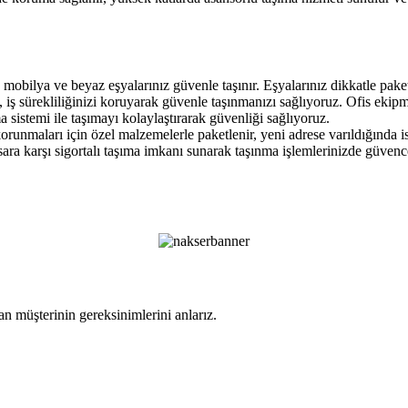
obilya ve beyaz eşyalarınız güvenle taşınır. Eşyalarınız dikkatle paket
iş sürekliliğinizi koruyarak güvenle taşınmanızı sağlıyoruz. Ofis ekipma
sistemi ile taşımayı kolaylaştırarak güvenliği sağlıyoruz.
korunmaları için özel malzemelerle paketlenir, yeni adrese varıldığında i
sara karşı sigortalı taşıma imkanı sunarak taşınma işlemlerinizde güvenc
n müşterinin gereksinimlerini anlarız.