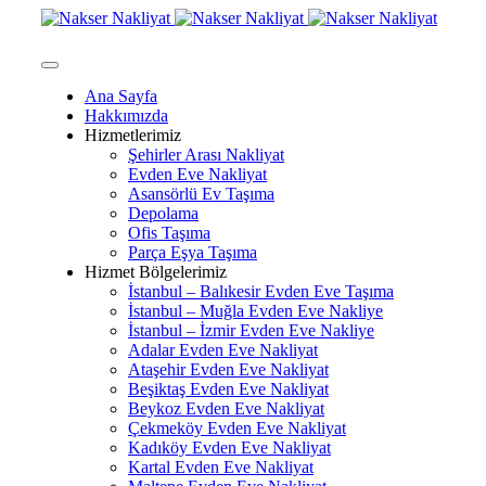
Ana Sayfa
Hakkımızda
Hizmetlerimiz
Şehirler Arası Nakliyat
Evden Eve Nakliyat
Asansörlü Ev Taşıma
Depolama
Ofis Taşıma
Parça Eşya Taşıma
Hizmet Bölgelerimiz
İstanbul – Balıkesir Evden Eve Taşıma
İstanbul – Muğla Evden Eve Nakliye
İstanbul – İzmir Evden Eve Nakliye
Adalar Evden Eve Nakliyat
Ataşehir Evden Eve Nakliyat
Beşiktaş Evden Eve Nakliyat
Beykoz Evden Eve Nakliyat
Çekmeköy Evden Eve Nakliyat
Kadıköy Evden Eve Nakliyat
Kartal Evden Eve Nakliyat