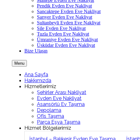
Maltepe Evden Eve Nakliyat
Pendik Evden Eve Nakliyat
Sancaktepe Evden Eve Nakliyat
Sarıyer Evden Eve Nakliyat
Sultanbeyli Evden Eve Nakliyat
Şile Evden Eve Nakliyat
Tuzla Evden Eve Nakliyat
Ümraniye Evden Eve Nakliyat
Üsküdar Evden Eve Nakliyat
Bize Ulaşın
Menu
Ana Sayfa
Hakkımızda
Hizmetlerimiz
Şehirler Arası Nakliyat
Evden Eve Nakliyat
Asansörlü Ev Taşıma
Depolama
Ofis Taşıma
Parça Eşya Taşıma
Hizmet Bölgelerimiz
İstanbul – Balıkesir Evden Eve Taşıma
İstan