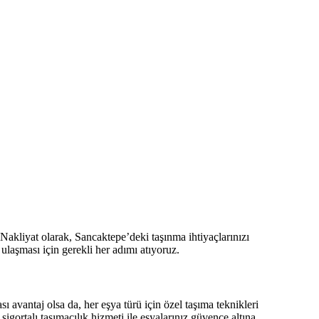
r Nakliyat olarak, Sancaktepe’deki taşınma ihtiyaçlarınızı
ulaşması için gerekli her adımı atıyoruz.
 avantaj olsa da, her eşya türü için özel taşıma teknikleri
igortalı taşımacılık hizmeti ile eşyalarınız güvence altına