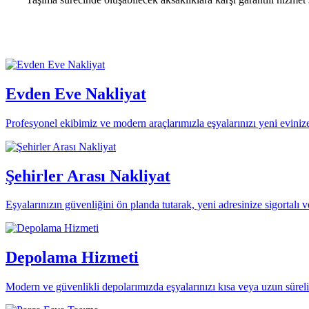
Evden Eve Nakliyat
Profesyonel ekibimiz ve modern araçlarımızla eşyalarınızı yeni evinize s
Şehirler Arası Nakliyat
Eşyalarınızın güvenliğini ön planda tutarak, yeni adresinize sigortalı ve
Depolama Hizmeti
Modern ve güvenlikli depolarımızda eşyalarınızı kısa veya uzun süreli 