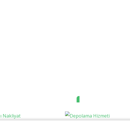
irler Arası
Depolama
liyat
Hizmeti