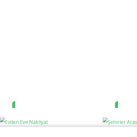
Evden Eve
Şeh
Nakliyat
Nak