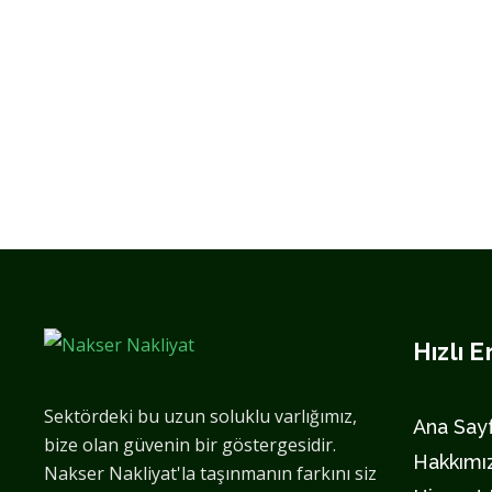
Hızlı E
Sektördeki bu uzun soluklu varlığımız,
Ana Say
bize olan güvenin bir göstergesidir.
Hakkımı
Nakser Nakliyat'la taşınmanın farkını siz