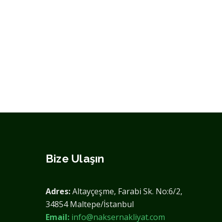
Bize Ulaşın
Adres:
Altayçeşme, Farabi Sk. No:6/2,
34854 Maltepe/İstanbul
Email:
info@naksernakliyat.com