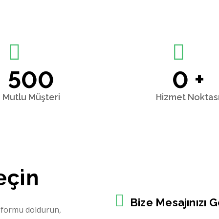
500
0
+
Mutlu Müşteri
Hizmet Noktas
eçin
Bize Mesajınızı 
a formu doldurun,