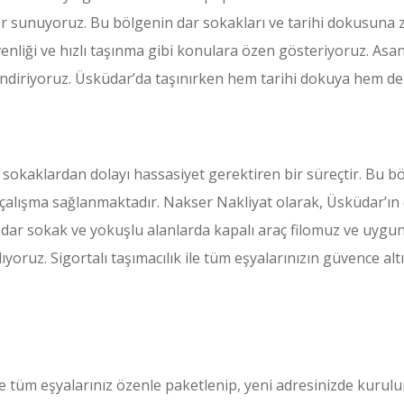
er sunuyoruz. Bu bölgenin dar sokakları ve tarihi dokusuna
enliği ve hızlı taşınma gibi konulara özen gösteriyoruz. Asa
a indiriyoruz. Üsküdar’da taşınırken hem tarihi dokuya hem d
 sokaklardan dolayı hassasiyet gerektiren bir süreçtir. Bu b
çalışma sağlanmaktadır. Nakser Nakliyat olarak, Üsküdar’ı
 dar sokak ve yokuşlu alanlarda kapalı araç filomuz ve uygun
ıyoruz. Sigortalı taşımacılık ile tüm eşyalarınızın güvence al
 tüm eşyalarınız özenle paketlenip, yeni adresinizde kurulum